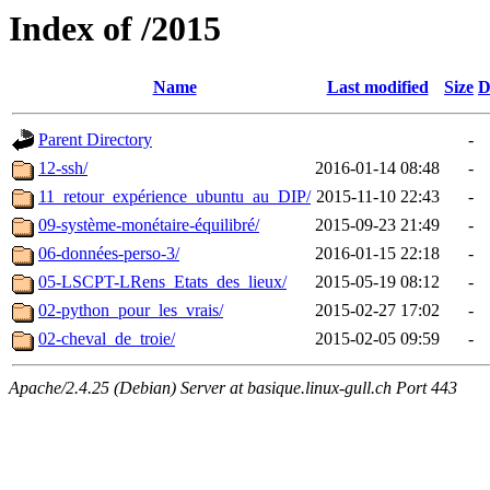
Index of /2015
Name
Last modified
Size
D
Parent Directory
-
12-ssh/
2016-01-14 08:48
-
11_retour_expérience_ubuntu_au_DIP/
2015-11-10 22:43
-
09-système-monétaire-équilibré/
2015-09-23 21:49
-
06-données-perso-3/
2016-01-15 22:18
-
05-LSCPT-LRens_Etats_des_lieux/
2015-05-19 08:12
-
02-python_pour_les_vrais/
2015-02-27 17:02
-
02-cheval_de_troie/
2015-02-05 09:59
-
Apache/2.4.25 (Debian) Server at basique.linux-gull.ch Port 443