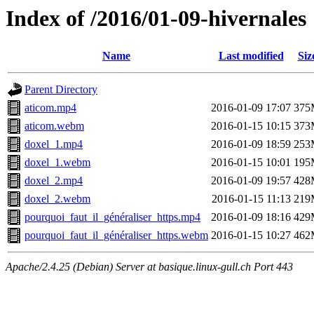
Index of /2016/01-09-hivernales
Name
Last modified
Siz
Parent Directory
aticom.mp4
2016-01-09 17:07
375
aticom.webm
2016-01-15 10:15
373
doxel_1.mp4
2016-01-09 18:59
253
doxel_1.webm
2016-01-15 10:01
195
doxel_2.mp4
2016-01-09 19:57
428
doxel_2.webm
2016-01-15 11:13
219
pourquoi_faut_il_généraliser_https.mp4
2016-01-09 18:16
429
pourquoi_faut_il_généraliser_https.webm
2016-01-15 10:27
462
Apache/2.4.25 (Debian) Server at basique.linux-gull.ch Port 443